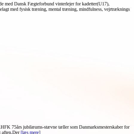
de med Dansk Fægteforbund vinterlejer for kadetter(U17),
lagt med fysisk træning, mental træning, mindfulness, vejrtræknings
est.HFK 75års jubilæums-stævne tæller som Danmarksmesterskaber for
g aften.Der
[læs mere]