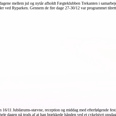
agene mellem jul og nytår afholdt Fægteklubben Trekanten i samarbej
r ved Ryparken. Gennem de fire dage 27-30/12 var programmet tilrette
 den 16/11 Jubilæums-stævne, reception og middag med efterfølgende f
hele dagen på trods af at han brækkede hånden ved et cykelstyrt onsda