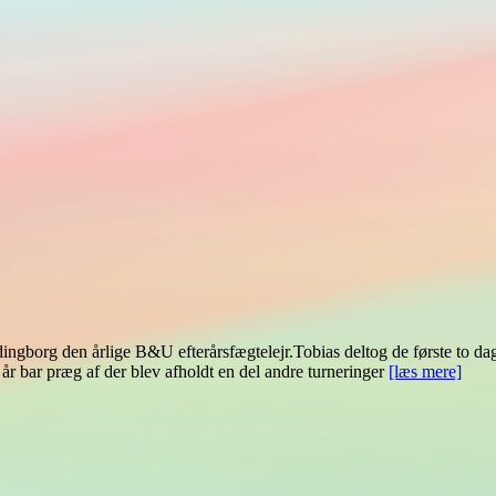
ingborg den årlige B&U efterårsfægtelejr.Tobias deltog de første to dag
 år bar præg af der blev afholdt en del andre turneringer
[læs mere]