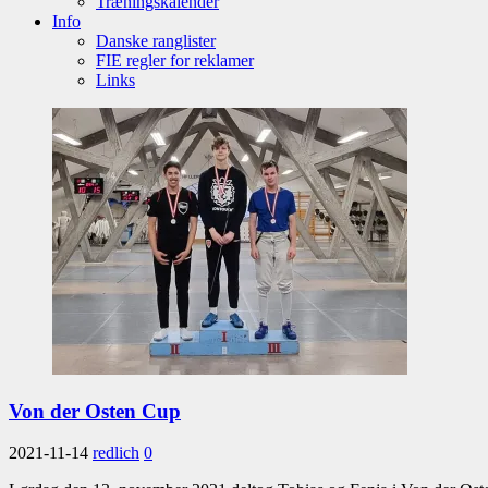
Træningskalender
Info
Danske ranglister
FIE regler for reklamer
Links
Von der Osten Cup
2021-11-14
redlich
0