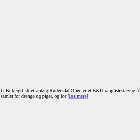
 i Birkerød idrætsanlæg.Rudersdal Open er et B&U ranglistestævne for 
samlet for drenge og piger, og for
[læs mere]