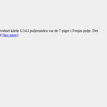
duel kårde U14.I puljerunden var de 7 piger i Fenjas pulje. Det
ed
[læs mere]