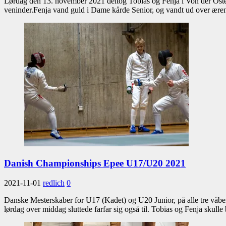
Lørdag den 13. november 2021 deltog Tobias og Fenja i Von der Oste
veninder.Fenja vand guld i Dame kårde Senior, og vandt ud over ær
Danish Championships Epee U17/U20 2021
2021-11-01
redlich
0
Danske Mesterskaber for U17 (Kadet) og U20 Junior, på alle tre våben
lørdag over middag sluttede farfar sig også til. Tobias og Fenja skul