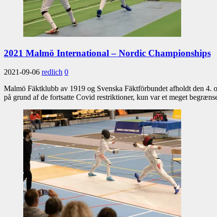
2021 Malmö International – Nordic Championships
2021-09-06
redlich
0
Malmö Fäktklubb av 1919 og Svenska Fäktförbundet afholdt den 4. og
på grund af de fortsatte Covid restriktioner, kun var et meget begrænse