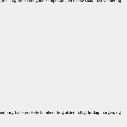
gorien, og fik en del gode kampe samt en masse snak med venner og
ndborg-hallerne.Hele familien drog afsted tidligt lørdag morgen, og