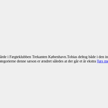
årde i Fægteklubben Trekanten København.Tobias deltog både i den ind
tegorierne denne sæson er ændret således at der går et år ekstra
[læs m