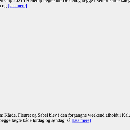
n Cup 2021 i Hellerup fægteklub.De deltog begge i Senior kårde kate
en og
[læs mere]
; Kårde, Fleuret og Sabel blev i den forgangne weekend afholdt i Kalu
le begge fægte både lørdag og søndag, så
[læs mere]