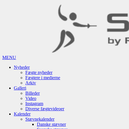
MENU
Nyheder
Fægte nyheder
Fægtere i medierne
Arkiv
Galleri
Billeder
Video
Instagram
Diverse fægtevideoer
Kalender
Stævnekalender
Danske stævner