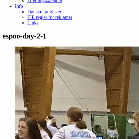
Træningskalender
Info
Danske ranglister
FIE regler for reklamer
Links
espoo-day-2-1