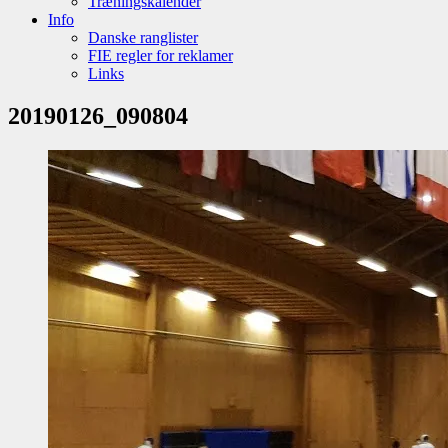
Træningskalender
Info
Danske ranglister
FIE regler for reklamer
Links
20190126_090804