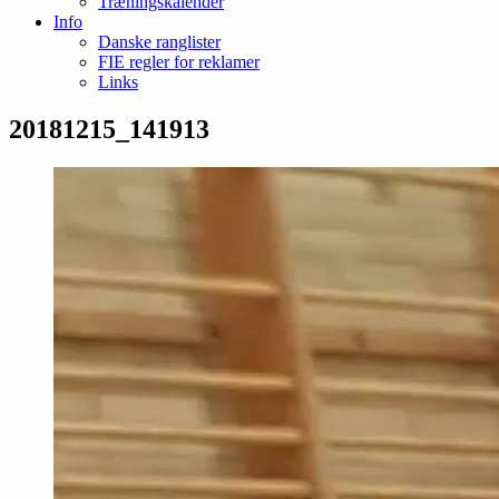
Træningskalender
Info
Danske ranglister
FIE regler for reklamer
Links
20181215_141913